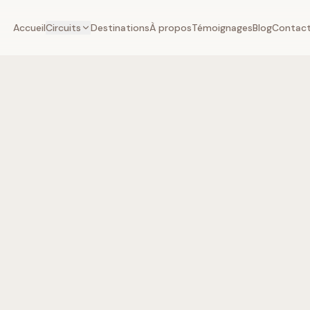
Accueil
Circuits
Destinations
À propos
Témoignages
Blog
Contac